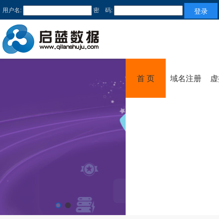
用户名:
密 码:
首 页
域名注册
虚